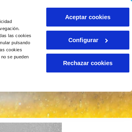
CALCULADORAS
Aceptar cookies
icidad
avegación.
das las cookies
Configurar
anular pulsando
las cookies
o no se pueden
Rechazar cookies