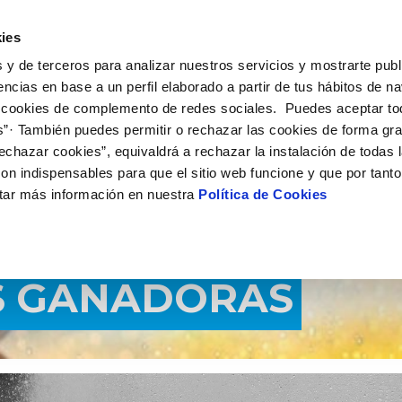
UÉ HACEMOS
CAMPUS AQUAE
HISTORIAS DEL CAMBIO
ies
 y de terceros para analizar nuestros servicios y mostrarte publ
encias en base a un perfil elaborado a partir de tus hábitos de n
 cookies de complemento de redes sociales. Puedes aceptar to
s”· También puedes permitir o rechazar las cookies de forma gr
echazar cookies”, equivaldrá a rechazar la instalación de todas 
on indispensables para que el sitio web funcione y que por tant
tar más información en nuestra
Política de Cookies
 2017
S GANADORAS