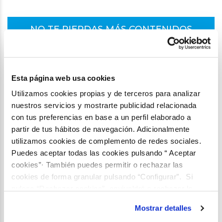
NO TE PIERDAS MÁS CONTENIDOS
COMO ESTOS
¡SUSCRÍBETE AHORA!
Esta página web usa cookies
Utilizamos cookies propias y de terceros para analizar
Compartir:
nuestros servicios y mostrarte publicidad relacionada
Facebook
X
LinkedIn
WhatsApp
Email
con tus preferencias en base a un perfil elaborado a
partir de tus hábitos de navegación. Adicionalmente
CONTENIDO RELACIONADO
utilizamos cookies de complemento de redes sociales.
Puedes aceptar todas las cookies pulsando “ Aceptar
Biblioteca Aquae
Granta #5 – Por espejo
cookies”· También puedes permitir o rechazar las
oscuramente
cookies de forma granular pulsando “Configurar”. Si
pulsas “Rechazar cookies”, equivaldrá a rechazar la
instalación de todas las cookies salvo las necesarias que
Mostrar detalles
son indispensables para que el sitio web funcione y que