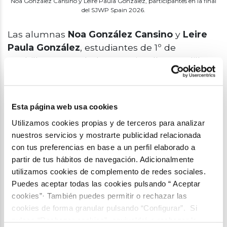
Noa González Cansino y Leire Paula González, participantes en la final
del SJWP Spain 2026.
Las alumnas
Noa González Cansino
y
Leire
Paula González
, estudiantes de 1º de
Bachillerato, tuteladas por Iria Ollero Cadilla,
del centro Aulas Tecnópole de Vigo,
presentaron el trabajo titulado
Boya viva:
alerta marina
.
Esta página web usa cookies
El proyecto plantea el diseño de una
boya
Utilizamos cookies propias y de terceros para analizar
inteligente
capaz de monitorizar la calidad
nuestros servicios y mostrarte publicidad relacionada
del agua en zonas de acuicultura mediante la
con tus preferencias en base a un perfil elaborado a
partir de tus hábitos de navegación. Adicionalmente
integración de sensores electrónicos y
utilizamos cookies de complemento de redes sociales.
mejillones como bioindicadores.
Puedes aceptar todas las cookies pulsando “ Aceptar
cookies”· También puedes permitir o rechazar las
cookies de forma granular pulsando “Configurar”. Si
pulsas “Rechazar cookies”, equivaldrá a rechazar la