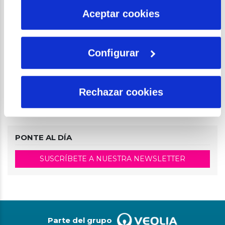
TFG y TFM
más información en nuestra
Política de Cookies
Aceptar cookies
Análisis coste-beneficio de las
acequias de careo y el regadío
tradicional de Sierra Ne...
Configurar
Biblioteca Aquae
Microrrelatos Científicos 2015
Rechazar cookies
PONTE AL DÍA
SUSCRÍBETE A NUESTRA NEWSLETTER
Parte del grupo