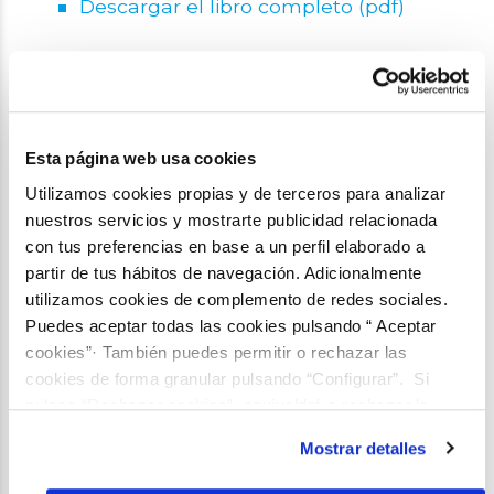
Descargar el libro completo (pdf)
NO TE PIERDAS MÁS CONTENIDOS
COMO ESTOS
Esta página web usa cookies
¡SUSCRÍBETE AHORA!
Utilizamos cookies propias y de terceros para analizar
nuestros servicios y mostrarte publicidad relacionada
con tus preferencias en base a un perfil elaborado a
Compartir:
partir de tus hábitos de navegación. Adicionalmente
Facebook
X
LinkedIn
WhatsApp
Email
utilizamos cookies de complemento de redes sociales.
Puedes aceptar todas las cookies pulsando “ Aceptar
CONTENIDO RELACIONADO
cookies”· También puedes permitir o rechazar las
Biblioteca Aquae
cookies de forma granular pulsando “Configurar”. Si
PhotoAquae 2015
pulsas “Rechazar cookies”, equivaldrá a rechazar la
instalación de todas las cookies salvo las necesarias que
Mostrar detalles
son indispensables para que el sitio web funcione y que
por tanto no se pueden desactivar. Puedes consultar