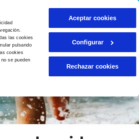
CALCULADORAS
Aceptar cookies
icidad
avegación.
das las cookies
Configurar
anular pulsando
las cookies
o no se pueden
Rechazar cookies