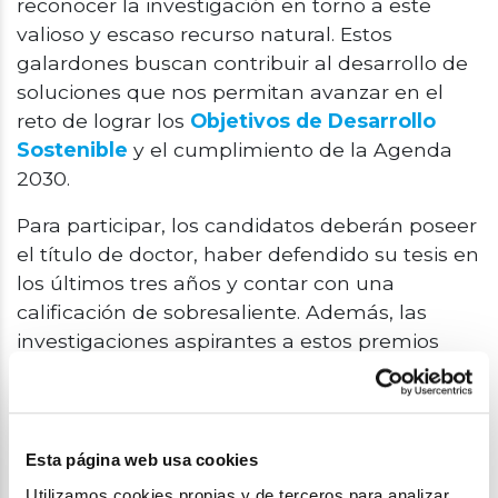
reconocer la investigación en torno a este
valioso y escaso recurso natural. Estos
galardones buscan contribuir al desarrollo de
soluciones que nos permitan avanzar en el
reto de lograr los
Objetivos de Desarrollo
Sostenible
y el cumplimiento de la Agenda
2030.
Para participar, los candidatos deberán poseer
el título de doctor, haber defendido su tesis en
los últimos tres años y contar con una
calificación de sobresaliente. Además, las
investigaciones aspirantes a estos premios
deberán abordar alguna de las cuestiones
relacionadas con la economía del agua.
Puedes consultar
aquí
las bases de esta
novena edición.
Esta página web usa cookies
Utilizamos cookies propias y de terceros para analizar