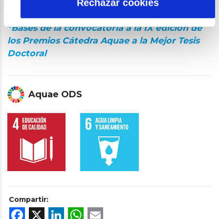
Rechazar cookies
económica de 5.000€.
*Bases de la convocatoria a la IX edición de
los Premios Cátedra Aquae a la Mejor Tesis
Doctoral
Aquae ODS
Compartir:
Facebook
X
LinkedIn
WhatsApp
Email