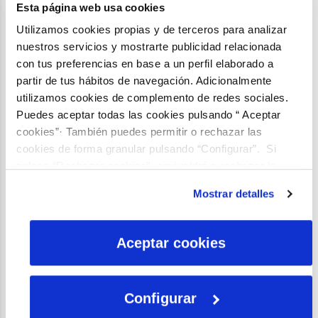
Esta página web usa cookies
españolas. Ofrece una evaluación de la
Utilizamos cookies propias y de terceros para analizar
política medioambiental de la Unión Europea
nuestros servicios y mostrarte publicidad relacionada
(UE), con un interés especial en la Directiva
con tus preferencias en base a un perfil elaborado a
Marco del Agua, e incluye algunos ejemplos
partir de tus hábitos de navegación. Adicionalmente
específicos de las implicaciones económicas
utilizamos cookies de complemento de redes sociales.
del cambio climático. Esta Tesis Doctoral ha
Puedes aceptar todas las cookies pulsando “ Aceptar
dado lugar a seis publicaciones científicas, así
cookies”· También puedes permitir o rechazar las
como capítulos en libros publicados por
cookies de forma granular pulsando “Configurar”. Si
editoriales académicas relevantes.
pulsas “Rechazar cookies”, equivaldrá a rechazar la
instalación de todas las cookies salvo las necesarias que
Mostrar detalles
son indispensables para que el sitio web funcione y que
por tanto no se pueden desactivar. Puedes consultar
más información en nuestra
Política de Cookies
Aceptar cookies
Configurar