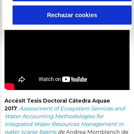
Rechazar cookies
Accésit Tesis Doctoral
Cátedra Aquae
2017
:
Assessment of Ecosystem Services and
Water Accounting Methodologies for
Integrated Water Resources Management in
water scarse basins
de
Andrea Momblanch de