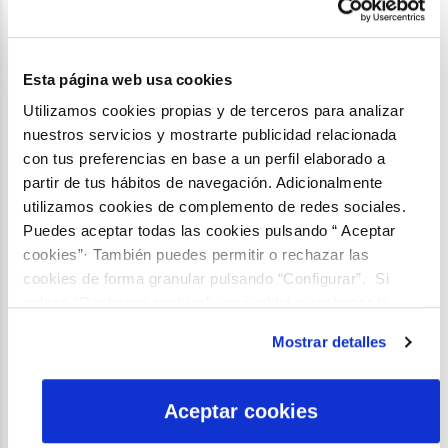
¡SUSCRÍBETE AHORA!
Esta página web usa cookies
Compartir:
Utilizamos cookies propias y de terceros para analizar
Facebook
X
LinkedIn
WhatsApp
Email
nuestros servicios y mostrarte publicidad relacionada
con tus preferencias en base a un perfil elaborado a
CONTENIDO RELACIONADO
partir de tus hábitos de navegación. Adicionalmente
utilizamos cookies de complemento de redes sociales.
Tesis del agua
Beneficios para la salud y el
Puedes aceptar todas las cookies pulsando “ Aceptar
bienestar de las personas
cookies”· También puedes permitir o rechazar las
derivados de la exposición a es...
cookies de forma granular pulsando “Configurar”. Si
pulsas “Rechazar cookies”, equivaldrá a rechazar la
Tesis del agua
instalación de todas las cookies salvo las necesarias que
Mostrar detalles
Importancia de la especie
son indispensables para que el sitio web funcione y que
invasora y los ectoparásitos en el
por tanto no se pueden desactivar. Puedes consultar
suroeste de España
más información en nuestra
Política de Cookies
Aceptar cookies
Tesis del agua