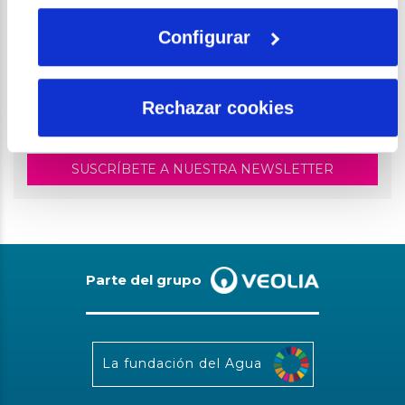
Modelos de priorización de
inversiones utilizando criterios de
Configurar
desarrollo sostenible
Rechazar cookies
PONTE AL DÍA
SUSCRÍBETE A NUESTRA NEWSLETTER
Parte del grupo
La fundación del Agua