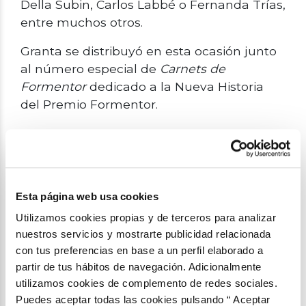
Della Subin, Carlos Labbé o Fernanda Trías,
entre muchos otros.
Granta se distribuyó en esta ocasión junto
al número especial de
Carnets de
Formentor
dedicado a la Nueva Historia
del Premio Formentor.
Accede a la tienda online de Granta
Esta página web usa cookies
NO TE PIERDAS MÁS CONTENIDOS
Utilizamos cookies propias y de terceros para analizar
COMO ESTOS
nuestros servicios y mostrarte publicidad relacionada
con tus preferencias en base a un perfil elaborado a
¡SUSCRÍBETE AHORA!
partir de tus hábitos de navegación. Adicionalmente
utilizamos cookies de complemento de redes sociales.
Puedes aceptar todas las cookies pulsando “ Aceptar