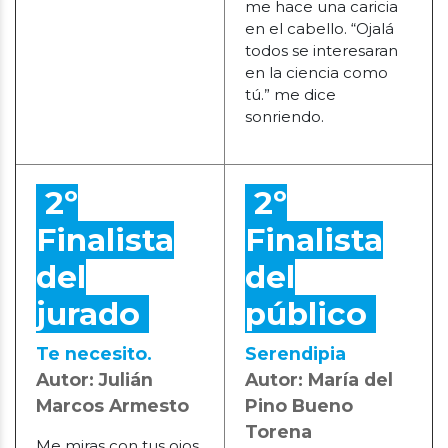
me hace una caricia
en el cabello. “Ojalá
todos se interesaran
en la ciencia como
tú.” me dice
sonriendo.
2º
2º
Finalista
Finalista
del
del
jurado
público
Te necesito.
Serendipia
Autor: Julián
Autor: María del
Marcos Armesto
Pino Bueno
Torena
Me miras con tus ojos