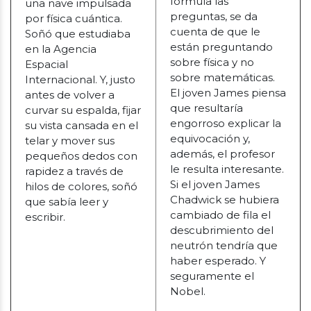
formula las
una nave impulsada
preguntas, se da
por física cuántica.
cuenta de que le
Soñó que estudiaba
están preguntando
en la Agencia
sobre física y no
Espacial
sobre matemáticas.
Internacional. Y, justo
El joven James piensa
antes de volver a
que resultaría
curvar su espalda, fijar
engorroso explicar la
su vista cansada en el
equivocación y,
telar y mover sus
además, el profesor
pequeños dedos con
le resulta interesante.
rapidez a través de
Si el joven James
hilos de colores, soñó
Chadwick se hubiera
que sabía leer y
cambiado de fila el
escribir.
descubrimiento del
neutrón tendría que
haber esperado. Y
seguramente el
Nobel.