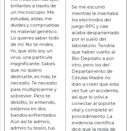
brillantes a través de
Se me escurrió
un microscopio. Me
mientras le insertaba
estudias, aíslas, me
los electrodos del
divides y compruebas
juego RPG y casi
mi material genético.
acaba desparramado
Lo quieres saber todo
por el suelo del
de mí. No te rindes.
laboratorio. Tendría
Yo, que sólo soy un
que haber vuelto al
virus, una partícula
Bio-Depósito a por
insignificante. Sabes
otro, pero los del
que no quiero
Departamento de
destruirte, es más, te
Células Madre no
necesito. Te necesito
iban a creer que esta
para multiplicarme y
vez fue un accidente,
sobrevivir. Pero te
así que lo volví a
debilito, lo entiendo,
conectar al soporte
estamos en dos
vital y completé el
bandos enfrentados.
procedimiento. La
Aún así te admiro,
evidencia científica
admiro tu tesón, tus
dice que la regla de