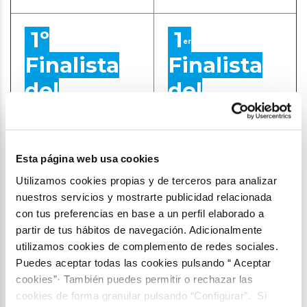
1º
1
er
Finalista
Finalista
del
del
jurado
público
Universo paralelo
Crónicas de un
Esta página web usa cookies
Autor: José
joven futuro
Martínez Moreno
científico
Utilizamos cookies propias y de terceros para analizar
Autor: Agustín
nuestros servicios y mostrarte publicidad relacionada
Newton dormía bajo
Poll
con tus preferencias en base a un perfil elaborado a
un manzano cuando
partir de tus hábitos de navegación. Adicionalmente
algo impactó en su
Me acomodo los
utilizamos cookies de complemento de redes sociales.
cabeza. Se despertó
lentes mientras
Puedes aceptar todas las cookies pulsando “ Aceptar
de golpe y al abrir los
presto atención al
cookies”· También puedes permitir o rechazar las
ojos descubrió una
informe que estoy
cookies de forma granular pulsando “Configurar”. Si
manzana a su lado en
leyendo. “¿No vas a