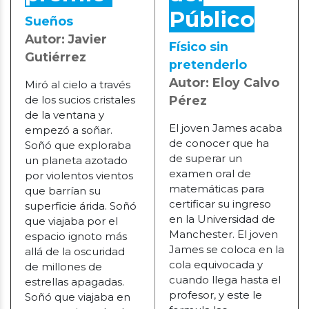
Público
Sueños
Autor: Javier
Físico sin
Gutiérrez
pretenderlo
Autor: Eloy Calvo
Miró al cielo a través
de los sucios cristales
Pérez
de la ventana y
El joven James acaba
empezó a soñar.
de conocer que ha
Soñó que exploraba
de superar un
un planeta azotado
examen oral de
por violentos vientos
matemáticas para
que barrían su
certificar su ingreso
superficie árida. Soñó
en la Universidad de
que viajaba por el
Manchester. El joven
espacio ignoto más
James se coloca en la
allá de la oscuridad
cola equivocada y
de millones de
cuando llega hasta el
estrellas apagadas.
profesor, y este le
Soñó que viajaba en