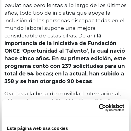
paulatinas pero lentas a lo largo de los últimos
años, todo tipo de iniciativa que apoye la
inclusión de las personas discapacitadas en el
mundo laboral supone una mejora
considerable de estas cifras. De ahí l
a
importancia de la iniciativa de Fundación
ONCE ‘Oportunidad al Talento’, la cual nació
hace cinco años. En su primera edición, este
programa contó con 237 solicitudes para un
total de 54 becas; en la actual, han subido a
358 y se han otorgado 90 becas
.
Gracias a la beca de movilidad internacional,
el ingeniero naval Abel Martínez
(28 años)
amplió su formación en Ingeniería
Aeroespacial en la Universidad de Texas (UTA)
en Arlington (EE. UU.), quien habla de su
Esta página web usa cookies