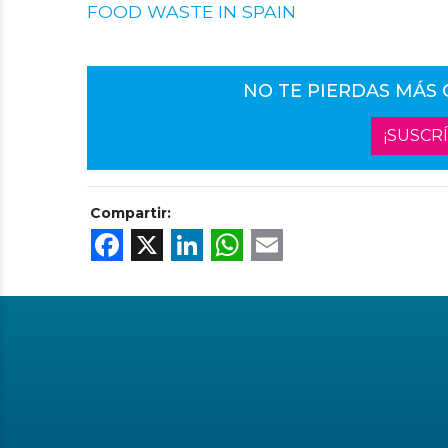
FOOD WASTE IN SPAIN
NO TE PIERDAS MÁS
¡SUSCR
Compartir:
Facebook
X
LinkedIn
WhatsApp
Email