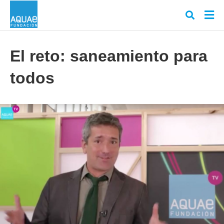
El reto: saneamiento para
todos
Escr
tu
cons
y
puls
en
INT