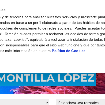
UÉ HACEMOS
CAMPUS AQUAE
HISTORIAS DEL CAMBIO
ies
 y de terceros para analizar nuestros servicios y mostrarte publ
encias en base a un perfil elaborado a partir de tus hábitos de n
 cookies de complemento de redes sociales. Puedes aceptar to
s”· También puedes permitir o rechazar las cookies de forma gr
echazar cookies”, equivaldrá a rechazar la instalación de todas 
on indispensables para que el sitio web funcione y que por tant
tar más información en nuestra
Política de Cookies
MONTILLA LÓPEZ