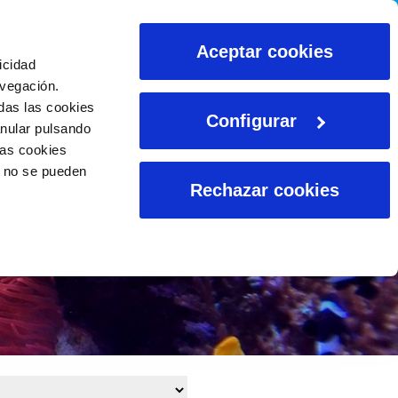
CALCULADORAS
Aceptar cookies
icidad
avegación.
das las cookies
Configurar
anular pulsando
las cookies
o no se pueden
Rechazar cookies