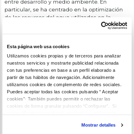
entre desarrollo y medio ambiente. En
particular, se ha centrado en la optimización
de los recursos del agua utilizados en la
generación de la energía fundamentalmente
el llamado nexo Agua-Energía. Este interés le
llevó a realizar su segundo Máster en
Esta página web usa cookies
"Técnicas y Ciencias de la Calidad del agua
(IDEA)" por la Universidad de Granada, donde
Utilizamos cookies propias y de terceros para analizar
nuestros servicios y mostrarte publicidad relacionada
he desarrollado su TFM "Relation between
con tus preferencias en base a un perfil elaborado a
Energy production and Water in Spain. A
partir de tus hábitos de navegación. Adicionalmente
particular case for WasteWater Treatment
utilizamos cookies de complemento de redes sociales.
Plants in Granada ".
Puedes aceptar todas las cookies pulsando “ Aceptar
cookies”· También puedes permitir o rechazar las
cookies de forma granular pulsando “Configurar”. Si
Posts del autor
pulsas “Rechazar cookies”, equivaldrá a rechazar la
instalación de todas las cookies salvo las necesarias que
Mostrar detalles
son indispensables para que el sitio web funcione y que