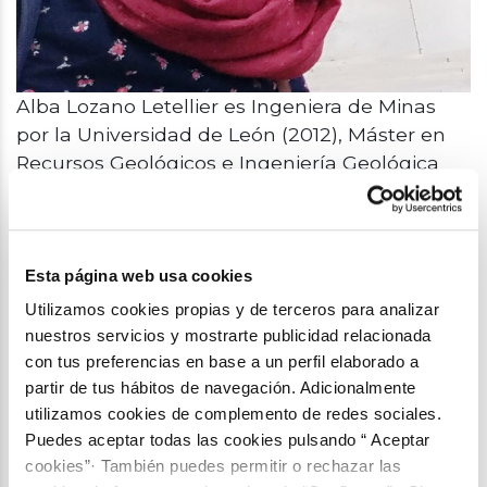
Alba Lozano Letellier es Ingeniera de Minas
por la Universidad de León (2012), Máster en
Recursos Geológicos e Ingeniería Geológica
por la Universidad de Oviedo (2014) y Doctora
en Ciencias de la Tierra por la Universidad de
Barcelona (2019). Ha sido becaria del Ministerio
de Ciencia e Innovación y de Universidades
Esta página web usa cookies
para la formación de doctores durante 2015-
Utilizamos cookies propias y de terceros para analizar
2019, y para la realización de dos estancias
nuestros servicios y mostrarte publicidad relacionada
breves en el instituto ISTerre en la Universidad
con tus preferencias en base a un perfil elaborado a
de Grenoble-Alpes (Francia) durante 2016-
partir de tus hábitos de navegación. Adicionalmente
utilizamos cookies de complemento de redes sociales.
2017. Su motivación investigadora se basa en
Puedes aceptar todas las cookies pulsando “ Aceptar
el estudio de remediación ambiental de
cookies”· También puedes permitir o rechazar las
suelos y aguas en conjunción con la