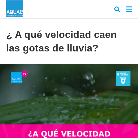
¿ A qué velocidad caen
las gotas de lluvia?
Escr
tu
cons
y
puls
en
INT