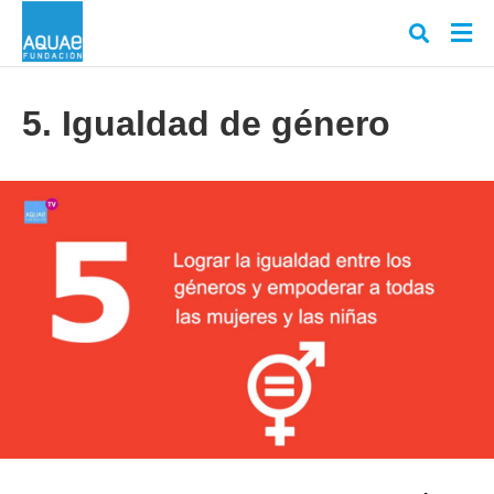
5. Igualdad de género
Escr
tu
cons
y
puls
en
INT