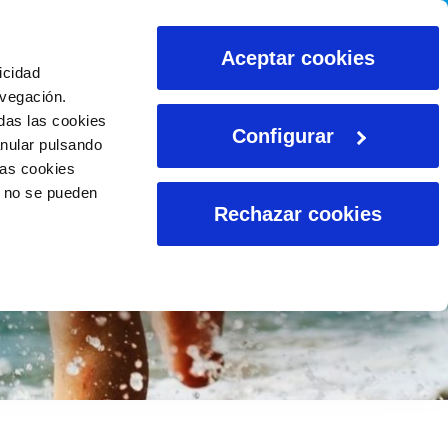
CALCULADORAS
Aceptar cookies
icidad
avegación.
das las cookies
Configurar
anular pulsando
las cookies
o no se pueden
Rechazar cookies