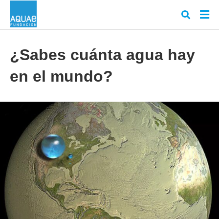
¿Sabes cuánta agua hay
en el mundo?
Escr
tu
cons
y
puls
en
INT