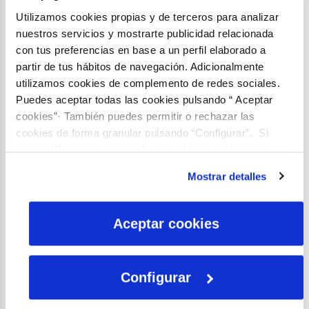
Utilizamos cookies propias y de terceros para analizar
nuestros servicios y mostrarte publicidad relacionada
con tus preferencias en base a un perfil elaborado a
partir de tus hábitos de navegación. Adicionalmente
utilizamos cookies de complemento de redes sociales.
Puedes aceptar todas las cookies pulsando “ Aceptar
cookies”· También puedes permitir o rechazar las
cookies de forma granular pulsando “Configurar”. Si
pulsas “Rechazar cookies”, equivaldrá a rechazar la
instalación de todas las cookies salvo las necesarias que
Mostrar detalles
son indispensables para que el sitio web funcione y que
por tanto no se pueden desactivar. Puedes consultar
Mientras que
Wilmar de la Rosa
, con «La hora
más información en nuestra
Política de Cookies
Aceptar cookies
ha llegado» se convierte en el tercer finalista
de ¡Tú la llevas! 2021.
Configurar