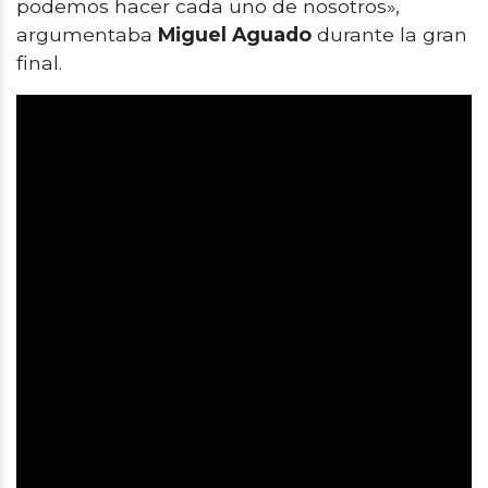
podemos hacer cada uno de nosotros»,
argumentaba
Miguel Aguado
durante la gran
final.