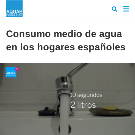
Consumo medio de agua
en los hogares españoles
Escr
tu
cons
y
puls
en
INT