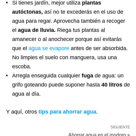
Si tienes jardín, mejor utiliza
plantas
autóctonas,
así no te excederás en el uso de
agua para regar. Aprovecha también a recoger
el
agua de lluvia.
Riega tus plantas al
amanecer o al anochecer porque así evitarás
que el
agua se evapore
antes de ser absorbida.
No limpies el suelo con manguera, usa una
escoba.
Arregla enseguida cualquier
fuga
de agua: un
grifo goteando puede suponer hasta
40 litros
de
agua al día.
Y aquí, otros
tips para ahorrar agua
.
SIGUIENTE
Ahorrar agua en el inodoro »