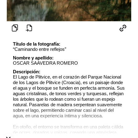
Título de la fotografía:
“Caminando entre reflejos”
Nombre y apellido:
OSCAR SAAVEDRA ROMERO
Descripción:
El Lago de Plitvice, en el corazón del Parque Nacional
de los Lagos de Plitvice (Croacia), es un paisaje donde
el agua y el bosque se funden en perfecta armonía. Sus
aguas cristalinas, de tonos verdes y turquesas, reflejan
los árboles que lo rodean como si fueran un espejo
natural. Pasarelas de madera serpentean suavemente
sobre el lago, permitiendo caminar casi al nivel del
agua, en una experiencia íntima y silenciosa.
En otoño, el entorno se transforma en una paleta cálida
de ocres, dorados y rojizos, creando una atmósfera
mágica donde la luz se filtra entre las ramas desnudas.