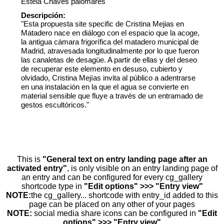
Estela Chaves palomares
Descripción:
"Esta propuesta site specific de Cristina Mejias en
Matadero nace en diálogo con el espacio que la acoge,
la antigua cámara frigorífica del matadero municipal de
Madrid, atravesada longitudinalmente por lo que fueron
las canaletas de desagüe. A partir de ellas y del deseo
de recuperar este elemento en desuso, cubierto y
olvidado, Cristina Mejías invita al público a adentrarse
en una instalación en la que el agua se convierte en
material sensible que fluye a través de un entramado de
gestos escultóricos."
This is
"General text on entry landing page after an
activated entry"
, is only visible on an entry landing page of
an entry and can be configured for every cg_gallery
shortcode type in
"Edit options" >>> "Entry view"
NOTE:
the cg_gallery... shortcode with entry_id added to this
page can be placed on any other of your pages
NOTE:
social media share icons can be configured in
"Edit
options" >>> "Entry view"