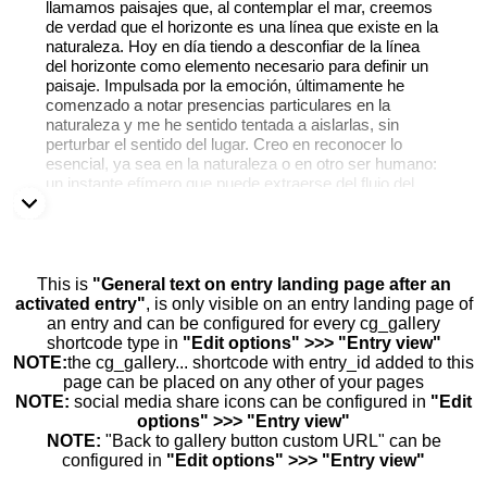
llamamos paisajes que, al contemplar el mar, creemos
de verdad que el horizonte es una línea que existe en la
naturaleza. Hoy en día tiendo a desconfiar de la línea
del horizonte como elemento necesario para definir un
paisaje. Impulsada por la emoción, últimamente he
comenzado a notar presencias particulares en la
naturaleza y me he sentido tentada a aislarlas, sin
perturbar el sentido del lugar. Creo en reconocer lo
esencial, ya sea en la naturaleza o en otro ser humano:
un instante efímero que puede extraerse del flujo del
tiempo.
A veces, las presencias en mis imágenes evocan una
sensación de extrañeza porque he desplazado la
convención visual del equilibrio; pero no veo ningún
This is
"General text on entry landing page after an
problema en cuestionar la perfección del paisaje
activated entry"
, is only visible on an entry landing page of
convencional. No equiparo belleza y perfección.
an entry and can be configured for every cg_gallery
Prefiero la transmutación a la presentación de estados
shortcode type in
"Edit options" >>> "Entry view"
fijos de la naturaleza.
NOTE:
the cg_gallery... shortcode with entry_id added to this
page can be placed on any other of your pages
NOTE:
social media share icons can be configured in
"Edit
options" >>> "Entry view"
NOTE:
"Back to gallery button custom URL" can be
configured in
"Edit options" >>> "Entry view"