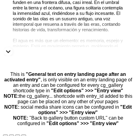
funden en una frontera difusa, casi irreal. En el umbral
entre la tierra y el océano, una figura solitaria contempla
la inmensidad azul, rindiéndose a su flujo incesante. El
sonido de las olas es un susurro antiguo, una voz
intemporal que resuena a través de las eras, contando
historias de vida, transformación y renacimiento.
El agua es más que un elemento: es memoria, espejo y
misterio. Está en movimiento perpetuo, moldeando el
mundo y a quienes lo habitan. Esta imagen no solo
captura un paisaje, sino un instante de conexión entre el
ser humano y el infinito, entre nuestra existencia fugaz
y la serena permanencia del agua.
This is
"General text on entry landing page after an
activated entry"
, is only visible on an entry landing page of
an entry and can be configured for every cg_gallery
shortcode type in
"Edit options" >>> "Entry view"
NOTE:
the cg_gallery... shortcode with entry_id added to this
page can be placed on any other of your pages
NOTE:
social media share icons can be configured in
"Edit
options" >>> "Entry view"
NOTE:
"Back to gallery button custom URL" can be
configured in
"Edit options" >>> "Entry view"