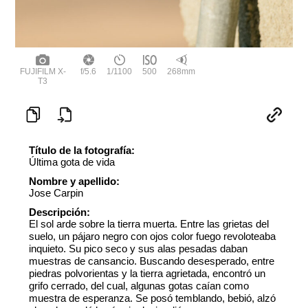
FUJIFILM X-
f/5.6
1/1100
500
268mm
T3
Título de la fotografía:
Última gota de vida
Nombre y apellido:
Jose Carpin
Descripción:
El sol arde sobre la tierra muerta. Entre las grietas del
suelo, un pájaro negro con ojos color fuego revoloteaba
inquieto. Su pico seco y sus alas pesadas daban
muestras de cansancio. Buscando desesperado, entre
piedras polvorientas y la tierra agrietada, encontró un
grifo cerrado, del cual, algunas gotas caían como
muestra de esperanza. Se posó temblando, bebió, alzó