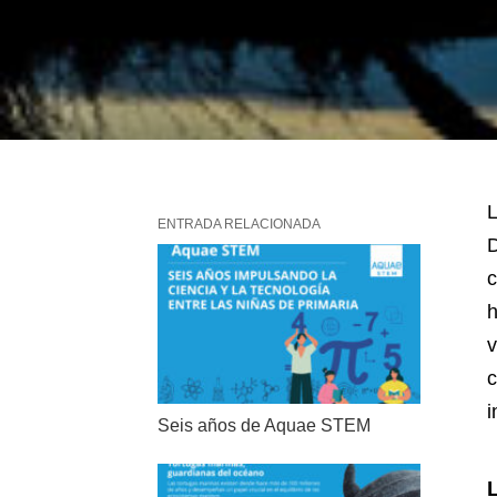
L
ENTRADA RELACIONADA
D
c
h
v
c
i
Seis años de Aquae STEM