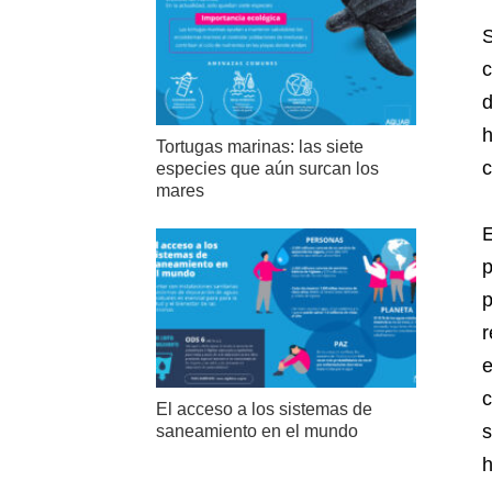
S
c
d
h
Tortugas marinas: las siete
c
especies que aún surcan los
mares
E
p
p
r
e
c
El acceso a los sistemas de
s
saneamiento en el mundo
h